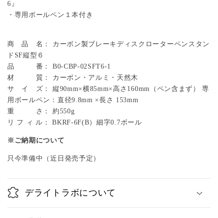
6』
ン
ン
・専用ボールペン１本付き
ス
ス
タ
タ
商 品 名： カーボン製ブレーキディスクローターペンスタン
ン
ン
ドSF縦型６
ド
ド
品 番： B0-CBP-02SFT6-1
SF
SF
材 質： カーボン・アルミ・天然木
サ イ ズ： 縦90mm×横85mm×高さ160mm（ペン含まず） 専
縦
縦
用ボールペン：直径9.8mm ×長さ 153mm
型
型
重 さ： 約550g
６
６
リ フ ィ ル： BKRF-6F(B）細字0.7ボール
の
の
※ご納期について
数
数
量
量
只今準備中（近日発売予定）
を
を
減
増
デライトラボについて
ら
や
す
す