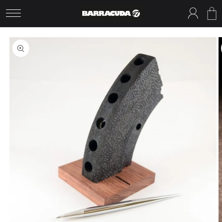
コンテ
グ
ンツに
ー
イ
進む
ト
ン
商品情
報にス
キップ