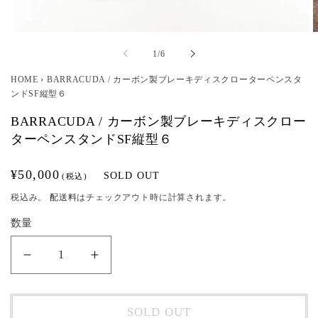
モ
ー
の
1
/
6
ダ
ル
HOME
›
BARRACUDA / カーボン製ブレーキディスクローターペンスタ
で
ンドSF縦型６
メ
デ
BARRACUDA / カーボン製ブレーキディスクロー
ィ
ターペンスタンドSF縦型６
ア
(1)
(
を
通
¥50,000
SOLD OUT
開
(税込)
く
常
税込み。
配送料
はチェックアウト時に計算されます。
価
数量
格
BARRACUDA
BARRACUDA
/
/
カ
カ
SOLD OUT
ー
ー