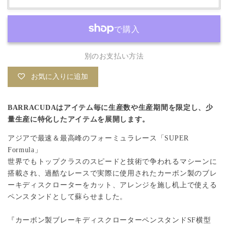
ボ
ボ
ン
ン
製
製
ブ
ブ
別のお支払い方法
レ
レ
お気に入りに追加
ー
ー
キ
キ
BARRACUDAはアイテム毎に生産数や生産期間を限定し、
少
デ
デ
量生産に特化したアイテムを展開します。
ィ
ィ
アジアで最速＆最高峰のフォーミュラレース「SUPER
ス
ス
Formula」
ク
ク
世界でもトップクラスのスピードと技術で争われるマシーンに
ロ
ロ
搭載され、過酷なレースで実際に使用されたカーボン製のブレ
ー
ー
ーキディスクローターをカット、アレンジを施し机上で使える
タ
タ
ペンスタンドとして蘇らせました。
ー
ー
『カーボン製ブレーキディスクローターペンスタンドSF横型
ペ
ペ